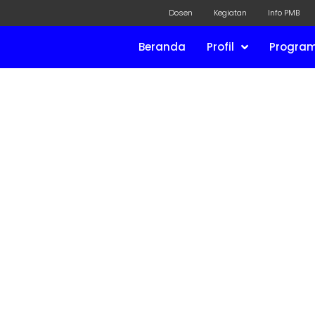
Dosen
Kegiatan
Info PMB
Beranda
Profil
Program