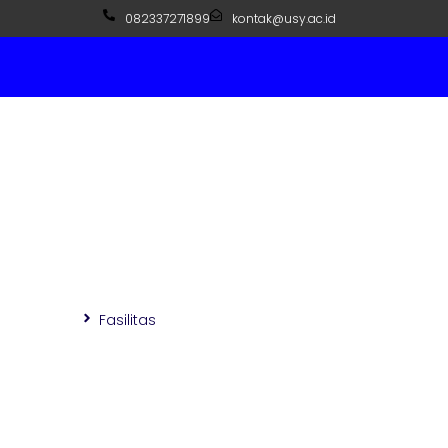
082337271899
kontak@usy.ac.id
Fasilitas
Beranda
Fasilitas