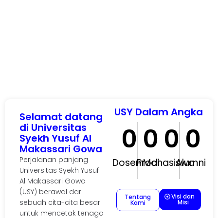
USY Dalam Angka
Selamat datang
di Universitas
0
0
0
0
Syekh Yusuf Al
Makassari Gowa
Perjalanan panjang
Dosen
Prodi
Mahasiswa
Alumni
Universitas Syekh Yusuf
Al Makassari Gowa
(USY) berawal dari
Visi dan
Tentang
sebuah cita-cita besar
Misi
Kami
untuk mencetak tenaga