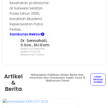
kesehatan profesional
di Sulawesi Selatan.
Pada tahun 2005,
berdirilah Akademi
Keperawatan Putra
Pertiwi,...
Sambutan Rektor
Dr. Sennahati,
S.Sos., M.I.Kom.
Rektor Universitas
Syekh Yusuf Al
Makassari Gowa
Artikel
Menyajikan Publikasi Artikel, Berita dan
Lihat
Informasi dari Universitas Syekh Yusuf Al
Semua
Makassari Gowa
&
Artikel
Berita