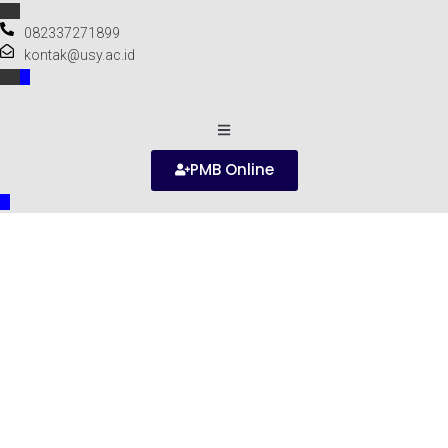
082337271899
kontak@usy.ac.id
PMB Online