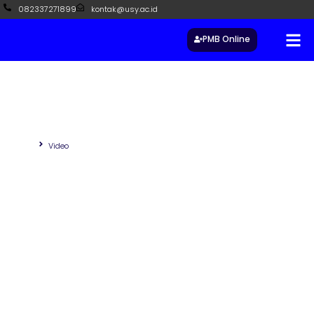
082337271899
kontak@usy.ac.id
PMB Online
Video
Beranda
Video