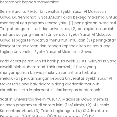
berdampak kepada masyarakat.
Sementara itu Rektor Universitas Syekh Yusuf Al Makassari
Gowa, Dr. Sennahati, S.Sos.,M.IKom akan bekerja maksimal untuk
mencapai tiga program utama yaitu (1) peningkatan akreditasi
Tingkat program studi dan universitas, (2) peningkatan jumlah
mahasiswa yang memilih Universitas Syekh Yusuf Al Makassari
Gowa sebagai tempatnya menuntut ilmu, dan (3) peningkatan
kesejahteraan dosen dan tenaga kependidikan dalam ruang
lingkup Universitas Syekh Yusuf Al Makassari Gowa.
Pada acara pelantikan ini hadir pula wakil LLDIKTI wilayah IX yang
diwakili oleh Muhammad Tahir Hamzah, ST.,MM yang
menyampaikan bahwa pihaknya senantiasa terbuka
melakukan pendampingan kepada Universitas Syekh Yusuf Al
Makassari Gowa baik dalam bidang akademik maupun
akreditasi serta implementasi dari kampus berdampak.
Saat ini Universitas Syekh Yusuf Al Makassari Gowa memiliki
delapan program studi antara lain: (1) S1 Kimia, (2) S1 Desain
Komunikasi Visual, (3) Teknik Lingkungan, (4) S1 Administrasi
Kesehatan, (5) S1 Hukum, (6) S1 Manajemen, (7) D3