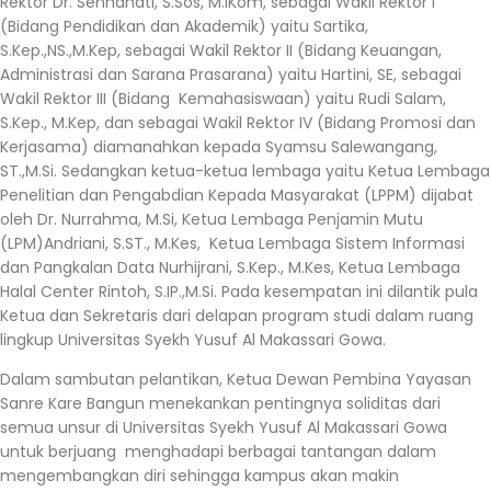
Rektor Dr. Sennahati, S.Sos, M.IKom, sebagai Wakil Rektor I
(Bidang Pendidikan dan Akademik) yaitu Sartika,
S.Kep.,NS.,M.Kep, sebagai Wakil Rektor II (Bidang Keuangan,
Administrasi dan Sarana Prasarana) yaitu Hartini, SE, sebagai
Wakil Rektor III (Bidang Kemahasiswaan) yaitu Rudi Salam,
S.Kep., M.Kep, dan sebagai Wakil Rektor IV (Bidang Promosi dan
Kerjasama) diamanahkan kepada Syamsu Salewangang,
ST.,M.Si. Sedangkan ketua-ketua lembaga yaitu Ketua Lembaga
Penelitian dan Pengabdian Kepada Masyarakat (LPPM) dijabat
oleh Dr. Nurrahma, M.Si, Ketua Lembaga Penjamin Mutu
(LPM)Andriani, S.ST., M.Kes, Ketua Lembaga Sistem Informasi
dan Pangkalan Data Nurhijrani, S.Kep., M.Kes, Ketua Lembaga
Halal Center Rintoh, S.IP.,M.Si. Pada kesempatan ini dilantik pula
Ketua dan Sekretaris dari delapan program studi dalam ruang
lingkup Universitas Syekh Yusuf Al Makassari Gowa.
Dalam sambutan pelantikan, Ketua Dewan Pembina Yayasan
Sanre Kare Bangun menekankan pentingnya soliditas dari
semua unsur di Universitas Syekh Yusuf Al Makassari Gowa
untuk berjuang menghadapi berbagai tantangan dalam
mengembangkan diri sehingga kampus akan makin