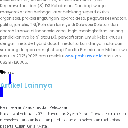
Keperawatan, dan (8) D3 Kebidanan. Dan bagi warga
masyarakat dari berbagai latar belakang seperti aktivis
organisasi, praktisi lingkungan, aparat desa, pegawai kesehatan,
politisi, jurnalis, TNI/Polri dan lainnya di Sulawesi Selatan dan
daerah lainnya di Indonesia yang ingin meningkatkan jenjang
pendidikannya ke S1 atau D3, pendaftaran untuk kelas khusus
dengan metode hybrid dapat medaftarkan dirinya mulai dari
sekarang dengan menghubungi Panitia Penerimaan Mahasiswa
Baru TA 2025/2026 atau melalui
www.pmb.usy.ac.id
atau WA
082197126306.
Berita
Artikel Lainnya
Pembekalan Akademik dan Pelepasan...
Pada awal Februari 2026, Universitas Syekh Yusuf Gowa secara resmi
menyelenggarakan kegiatan pembekalan dan pelepasan mahasiswa
peserta Kuliah Kerja Nyata...