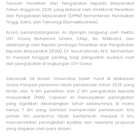
Turunan Penelitian dan Pengabdian kepada Masyarakat
Tahun Anggaran 2025 yang didanai oleh Direktorat Penelitian
dan Pengabdian Masyarakat (DPPM) Kementerian Pendidikan
Tinggi, Sains, dan Teknologi (Kemdiktisaintek).
Acara penandatanganan ini dipimpin langsung oleh Rektor
USY Gowa, Muhamad Isnaini, S.Kep., Ns., M.Med.Ed, dan
didampingi oleh Kepala Lembaga Penelitian dan Pengabdian
kepada Masyarakat (LP2M), Dr. Nururrahmah, M.Si. Momentum
ini menjadi tonggak penting bagi penguatan budaya riset
dan pengabdian di lingkungan USY Gowa.
Sebanyak 24 dosen Universitas Syekh Yusuf Al Makassari
Gowa menjadi penerima hibah pendanaan tahun 2025 yang
terdiri dari 9 tim penelitian dan 2 tim pengabdian kepada
masyarakat (PkM). Capaian ini menunjukkan peningkatan
yang signifikan dibandingkan tahun sebelumnya, di mana
hanya 7 tim yang berhasil memperoleh pendanaan. Kini,
jumlah tim penerima hibah bertambah menjadi 11 tim,
mencerminkan peningkatan kualitas dan relevansi proposal
yang diajukan oleh para dosen.