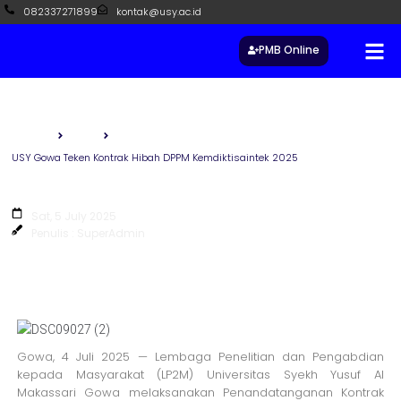
082337271899
kontak@usy.ac.id
PMB Online
Beranda
Berita
USY Gowa Teken Kontrak Hibah DPPM Kemdiktisaintek 2025
USY Gowa Teken Kontrak Hibah DPPM
Kemdiktisaintek 2025
Sat, 5 July 2025
Penulis : SuperAdmin
Gowa, 4 Juli 2025 — Lembaga Penelitian dan Pengabdian
kepada Masyarakat (LP2M) Universitas Syekh Yusuf Al
Makassari Gowa melaksanakan Penandatanganan Kontrak